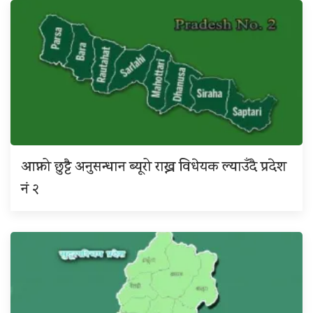
आफ्नो छुट्टै अनुसन्धान ब्यूरो राख्न विधेयक ल्याउँदै प्रदेश
नं २