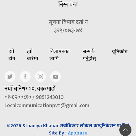
निरन पन्त
सूचना विभाग दर्ता न
३२५/०७३-७४
हाम्रो
हाम्रो
विज्ञापनका
सम्पर्क
यूनिकोड
टीम
बारेमा
लागि
गर्नुहोस्
नयाँ बानेश्वर १०, काठमाडौं
०१-६२००८१० / 9851243010
Localcommunicationpvt@gmail.com
©2026 Sthaniya Khabar सर्वाधिकार लोकल कम्युनिकेसन प्रा.लि |
Site By :
Appharu