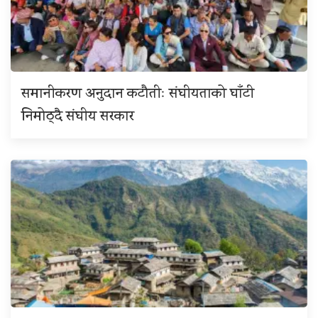
समानीकरण अनुदान कटौतीः संघीयताको घाँटी
निमोठ्दै संघीय सरकार