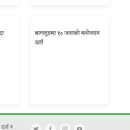
दा
बागलुङमा १० जनाको मनोनयन
दर्ता
दर्ता न