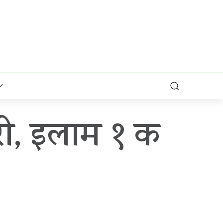
री, इलाम १ क