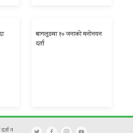
दा
बागलुङमा १० जनाको मनोनयन
दर्ता
दर्ता न