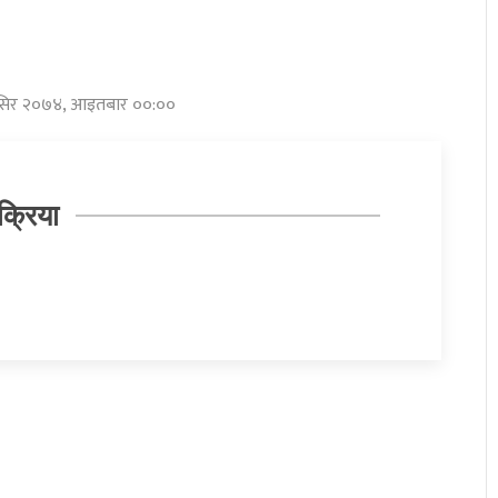
मंसिर २०७४, आइतबार ००:००
क्रिया