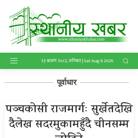
२३ श्रावण २०८३, शनिबार | Sat Aug 8 2026
पूर्वाधार
पञ्चकोसी राजमार्गः सुर्खेतदेखि
दैलेख सदरमुकामहुँदै चीनसम्म