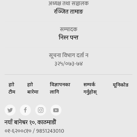
अध्यक्ष तथा सञ्चालक
रञ्जित तामाङ
सम्पादक
निरन पन्त
सूचना विभाग दर्ता न
३२५/०७३-७४
हाम्रो
हाम्रो
विज्ञापनका
सम्पर्क
यूनिकोड
टीम
बारेमा
लागि
गर्नुहोस्
नयाँ बानेश्वर १०, काठमाडौं
०१-६२००८१० / 9851243010