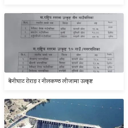
बेनीघाट रोराङ र नीलकण्ठ लीजामा उत्कृष्ट