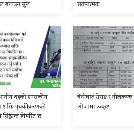
इल बनाउन सुरू
सकरात्मक
 स्थानीय तहको शासकीय
बेनीघाट रोराङ र नीलकण्ठ
स शक्ति पृथकीकरणको
लीजामा उत्कृष्ट
त सिद्धान्त विपरित छ