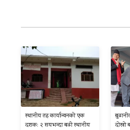
स्थानीय तह कार्यान्वनको एक
बुढान
दशकः २ सयभन्दा बढी स्थानीय
दोस्रो 