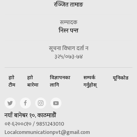
रञ्जित तामाङ
सम्पादक
निरन पन्त
सूचना विभाग दर्ता न
३२५/०७३-७४
हाम्रो
हाम्रो
विज्ञापनका
सम्पर्क
यूनिकोड
टीम
बारेमा
लागि
गर्नुहोस्
नयाँ बानेश्वर १०, काठमाडौं
०१-६२००८१० / 9851243010
Localcommunicationpvt@gmail.com