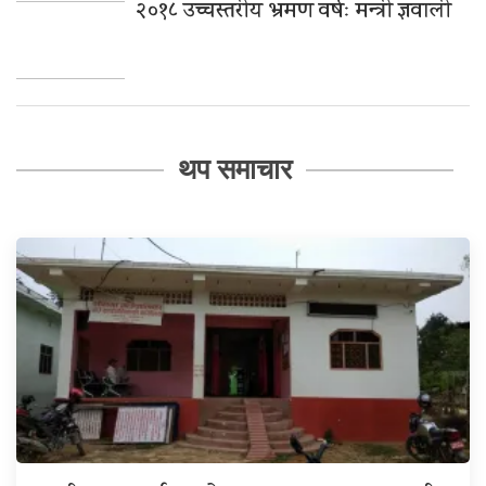
२०१८ उच्चस्तरीय भ्रमण वर्षः मन्त्री ज्ञवाली
थप समाचार