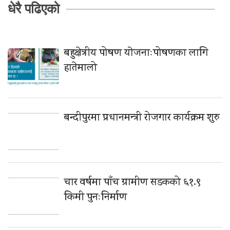
धेरै पढिएको
बहुक्षेत्रीय पोषण याेजनाःपोषणका लागि
हातेमालो
बन्दीपुरमा प्रधानमन्त्री रोजगार कार्यक्रम शुरु
चार वर्षमा पाँच ग्रामीण सडकको ६१.९
किमी पुनःनिर्माण