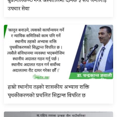
बुढानीलकण्ठ नगर अस्पतालमा दैनिक ३ सय जनालाई
उपचार सेवा
हाम्रो स्थानीय तहको शासकीय अभ्यास शक्ति
पृथकीकरणको प्रचलित सिद्धान्त विपरित छ