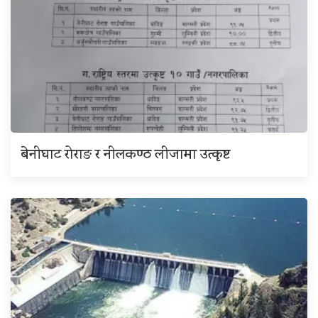
बेनीघाट रोराङ र नीलकण्ठ लीजामा उत्कृष्ट