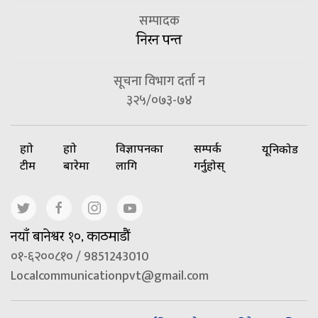
सम्पादक
निरन पन्त
सूचना विभाग दर्ता न
३२५/०७३-७४
हाम्रो
हाम्रो
विज्ञापनका
सम्पर्क
यूनिकोड
टीम
बारेमा
लागि
गर्नुहोस्
नयाँ बानेश्वर १०, काठमाडौं
०१-६२००८१० / 9851243010
Localcommunicationpvt@gmail.com