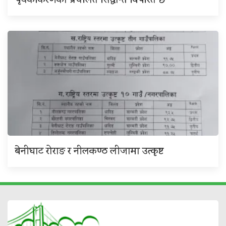
पृथकीकरणको प्रचलित सिद्धान्त विपरित छ
बेनीघाट रोराङ र नीलकण्ठ लीजामा उत्कृष्ट