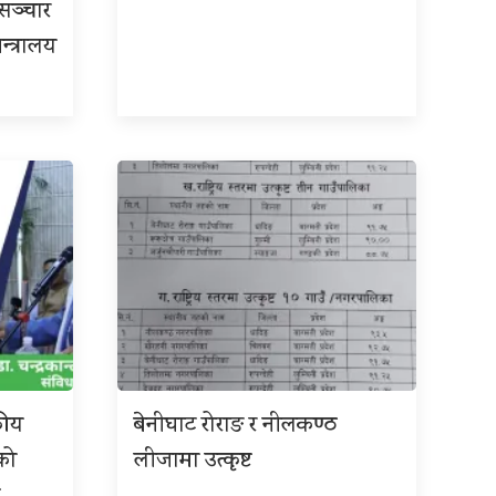
रसञ्चार
न्त्रालय
कीय
बेनीघाट रोराङ र नीलकण्ठ
को
लीजामा उत्कृष्ट