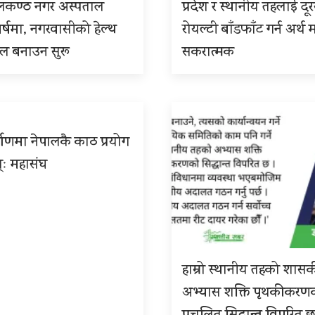
ीलकण्ठ नगर अस्पताल
प्रदेश र स्थानीय तहलाई दू
बर्षमा, नगरवासीको हेल्थ
रोयल्टी बाँडफाँट गर्न अर्थ म
इल बनाउन सुरू
सकरात्मक
्माणमा नेपालकै काठ प्रयोग
्ः महासंघ
हाम्रो स्थानीय तहको शास
अभ्यास शक्ति पृथकीकरण