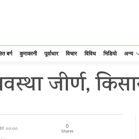
षित बर्ग
कुराकानी
पूर्वाधार
विचार
विविध
भिडियो
अन्य
स्था जीर्ण, किसा
0
िबार ००:००
Shares