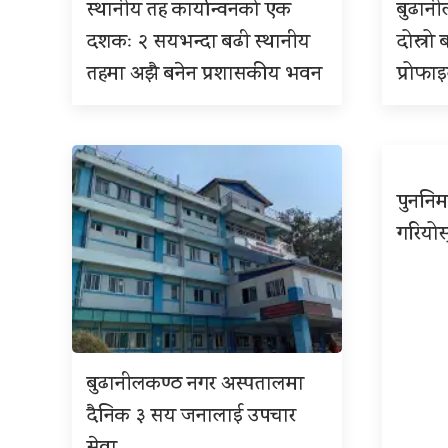
स्थानीय तह कार्यान्वनको एक
बुढान
दशकः २ सयभन्दा बढी स्थानीय
दोस्रो 
तहमा अझै बनेन प्रशासकीय भवन
प्रोफा
पुननिर
गरियोस
बुढानीलकण्ठ नगर अस्पतालमा
दैनिक ३ सय जनालाई उपचार