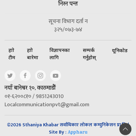
निरन पन्त
सूचना विभाग दर्ता न
३२५/०७३-७४
हाम्रो
हाम्रो
विज्ञापनका
सम्पर्क
यूनिकोड
टीम
बारेमा
लागि
गर्नुहोस्
नयाँ बानेश्वर १०, काठमाडौं
०१-६२००८१० / 9851243010
Localcommunicationpvt@gmail.com
©2026 Sthaniya Khabar सर्वाधिकार लोकल कम्युनिकेसन प्रा.लि |
Site By :
Appharu