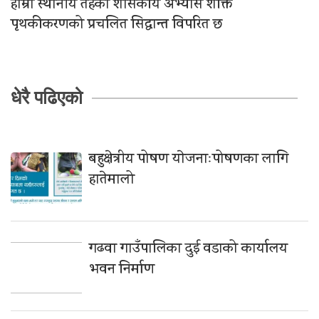
हाम्रो स्थानीय तहको शासकीय अभ्यास शक्ति
पृथकीकरणको प्रचलित सिद्धान्त विपरित छ
धेरै पढिएको
बहुक्षेत्रीय पोषण याेजनाःपोषणका लागि
हातेमालो
गढवा गाउँपालिका दुई वडाको कार्यालय
भवन निर्माण