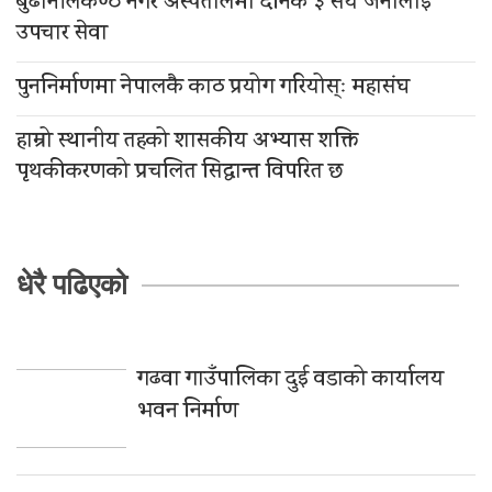
बुढानीलकण्ठ नगर अस्पतालमा दैनिक ३ सय जनालाई
उपचार सेवा
पुननिर्माणमा नेपालकै काठ प्रयोग गरियोस्ः महासंघ
हाम्रो स्थानीय तहको शासकीय अभ्यास शक्ति
पृथकीकरणको प्रचलित सिद्धान्त विपरित छ
धेरै पढिएको
गढवा गाउँपालिका दुई वडाको कार्यालय
भवन निर्माण