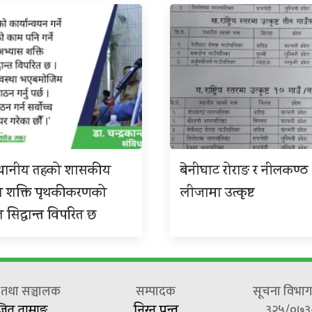
 स्थानीय तहको शासकीय
बेनीघाट रोराङ र नीलकण्ठ
स शक्ति पृथकीकरणको
लीजामा उत्कृष्ट
त सिद्धान्त विपरित छ
ष तथा सञ्चालक
सम्पादक
सूचना विभाग 
३२५/०७३
जित तामाङ
निरन पन्त