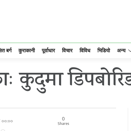
षित बर्ग
कुराकानी
पूर्वाधार
विचार
विविध
भिडियो
अन्य
ाः कुदुमा डिपबोरि
0
ार ००:००
Shares