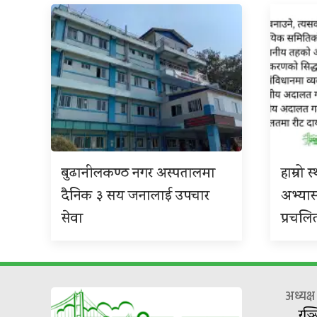
बुढानीलकण्ठ नगर अस्पतालमा
हाम्रो
दैनिक ३ सय जनालाई उपचार
अभ्या
सेवा
प्रचलि
अध्यक्
रञ्