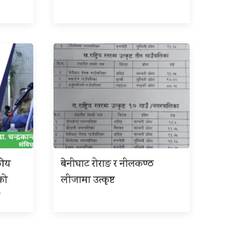
कीय
बेनीघाट रोराङ र नीलकण्ठ
को
लीजामा उत्कृष्ट
छ