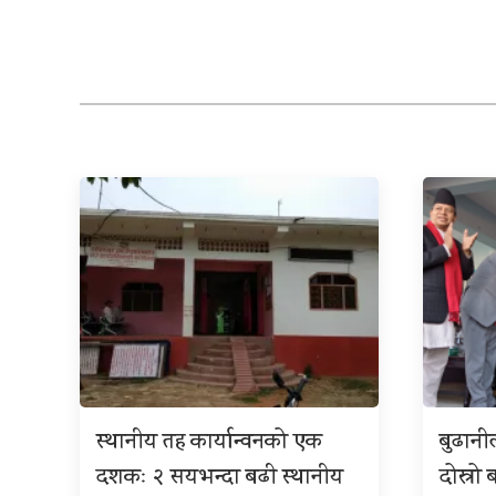
स्थानीय तह कार्यान्वनको एक
बुढान
दशकः २ सयभन्दा बढी स्थानीय
दोस्रो 