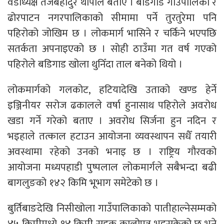
वडाध्यक्ष तेजबहादुर थापाले बताए । बडिगाड गाउँपालिका र
ढोरपाटन नगरपालिकाको सीमामा पर्ने तुरतुरेमा पनि
पहिरोको जोखिम छ । लोकमार्ग भासिने र चर्किने भएपछि
सतर्कता अपनाइएको छ । सोही ठाउँमा गत वर्ष गएको
पहिरोले बडिगाड खोला थुनिँदा ताल बनेको थियो ।
लोकमार्गको गलकोट, हटियादेखि उताको खण्ड हेर्ने
इञ्जिनीयर सरोज ढकालले वर्षा हुनासाथ पहिरोले अवरोध
खडा गर्ने गरेको बताए । अवरोध सिर्जना हुन नदिन र
भइहाले तत्काल हटाउन आयोजना व्यवस्थापन सधैँ तयारी
अवस्थामा रहेको उनको भनाइ छ । राष्ट्रिय गौरवको
आयोजना मध्यपहाडी पुष्पलाल लोकमार्गले सबैभन्दा बढी
बागलुङको १४२ किमि भूभाग समेटेको छ ।
बुर्तिबाङदेखि निसीखोला गाउँपालिकाको पातीहाल्नेसम्मको
४५ किमीमध्ये १४ किमी सडक कालोपत्र भइसकेको छ भने