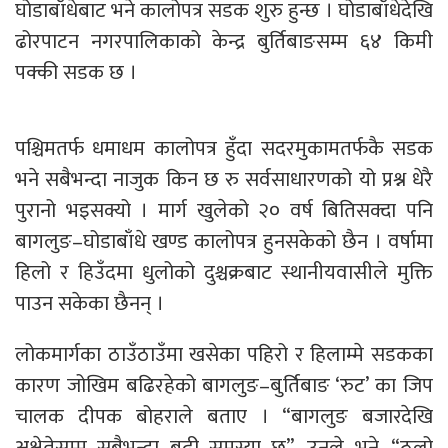
घोडाबाँधेबाट भने कालोपत्र सडक शुरु हुन्छ । घोडाबाँधेदेखि
ढोरपाटन नगरपालिकाको केन्द्र बुर्तिबाङसम्म ६४ किमी
पक्की सडक छ ।
पश्चिमतर्फ धमाधम कालोपत्र हुँदा सदरमुकामतर्फकै सडक
भने सबैभन्दा नाजुक किन छ रु सर्वसाधारणको यो प्रश्न धेरै
पुरानो भइसक्यो । मार्ग खुलेको २० वर्ष बितिसक्दा पनि
बागलुङ–घोडाबाँधे खण्ड कालोपत्र हुनसकेको छैन । वर्षामा
हिलो र हिउँदमा धुलोको दुश्चक्रबाट स्थानीयवासीले मुक्ति
पाउन सकेका छैनन् ।
लोकमार्गका ठाउँठाउँमा खसेका पहिरो र हिलाम्मे सडकका
कारण जोखिम बढिरहेको बागलुङ–बुर्तिबाङ ‘रुट’ का जिप
चालक दीपक बोहराले बताए । “बागलुङ बजारदेखि
अक्षेतेसम्म सबैभन्दा बढी समस्या छ”, उनले भने, “ठूलो