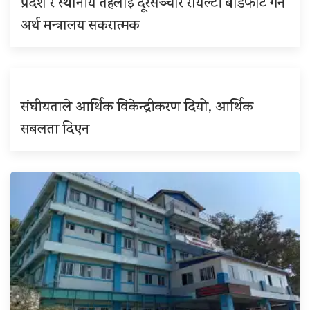
प्रदेश र स्थानीय तहलाई दूरसञ्चार रोयल्टी बाँडफाँट गर्न
अर्थ मन्त्रालय सकरात्मक
संघीयताले आर्थिक विकेन्द्रीकरण दियो, आर्थिक
सबलता दिएन