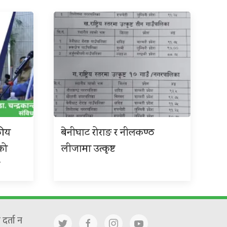
कीय
बेनीघाट रोराङ र नीलकण्ठ
को
लीजामा उत्कृष्ट
छ
दर्ता न