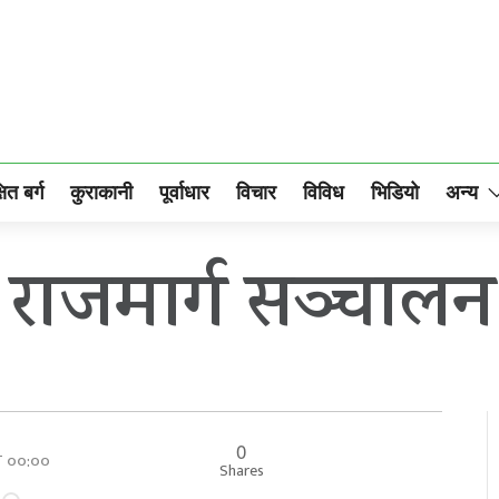
षित बर्ग
कुराकानी
पूर्वाधार
विचार
विविध
भिडियो
अन्य
ी राजमार्ग सञ्चालन
0
ार ००:००
Shares