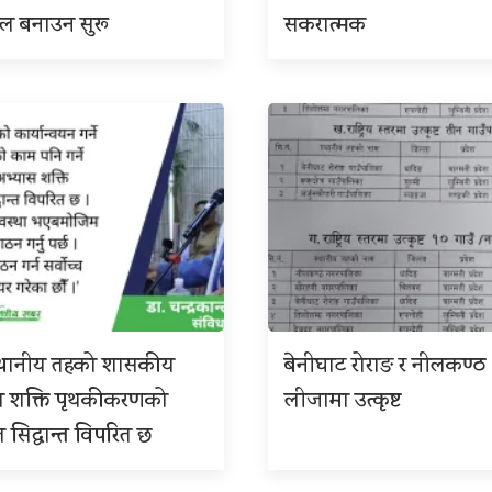
इल बनाउन सुरू
सकरात्मक
 स्थानीय तहको शासकीय
बेनीघाट रोराङ र नीलकण्ठ
स शक्ति पृथकीकरणको
लीजामा उत्कृष्ट
त सिद्धान्त विपरित छ