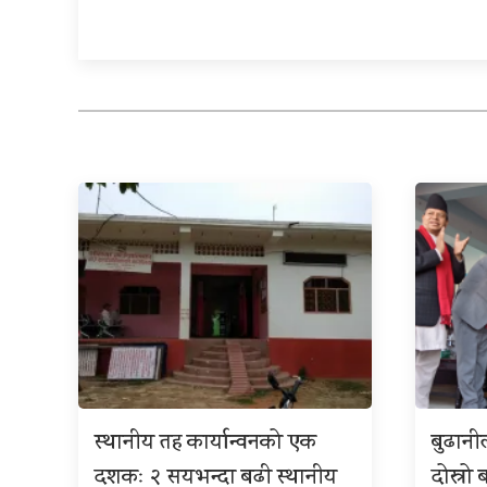
स्थानीय तह कार्यान्वनको एक
बुढान
दशकः २ सयभन्दा बढी स्थानीय
दोस्रो 