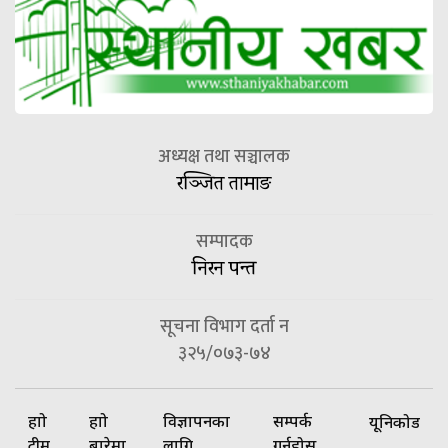
अध्यक्ष तथा सञ्चालक
रञ्जित तामाङ
सम्पादक
निरन पन्त
सूचना विभाग दर्ता न
३२५/०७३-७४
हाम्रो
हाम्रो
विज्ञापनका
सम्पर्क
यूनिकोड
टीम
बारेमा
लागि
गर्नुहोस्