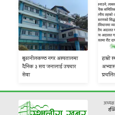
बुढानीलकण्ठ नगर अस्पतालमा
हाम्रो
दैनिक ३ सय जनालाई उपचार
अभ्या
सेवा
प्रचलि
अध्यक्
रञ्