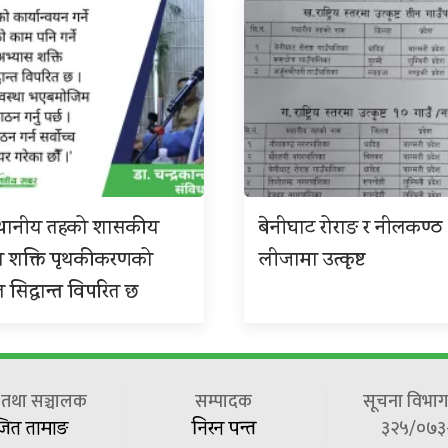
 स्थानीय तहको शासकीय
बेनीघाट रोराङ र नीलकण्ठ
स शक्ति पृथकीकरणको
लीजामा उत्कृष्ट
त सिद्धान्त विपरित छ
ष तथा सञ्चालक
सम्पादक
सूचना विभाग 
३२५/०७३
जित तामाङ
निरन पन्त