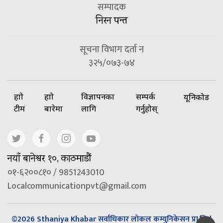
सम्पादक
निरन पन्त
सूचना विभाग दर्ता न
३२५/०७३-७४
हाम्रो
हाम्रो
विज्ञापनका
सम्पर्क
यूनिकोड
टीम
बारेमा
लागि
गर्नुहोस्
नयाँ बानेश्वर १०, काठमाडौं
०१-६२००८१० / 9851243010
Localcommunicationpvt@gmail.com
©2026 Sthaniya Khabar सर्वाधिकार लोकल कम्युनिकेसन प्रा.लि |