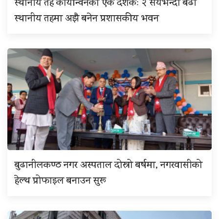
स्थानीय तह कार्यान्वनको एक दशकः २ सयभन्दा बढी
स्थानीय तहमा अझै बनेन प्रशासकीय भवन
बुढानीलकण्ठ नगर अस्पताल दोस्रो बर्षमा, नगरवासीको
हेल्थ प्रोफाइल बनाउन सुरू