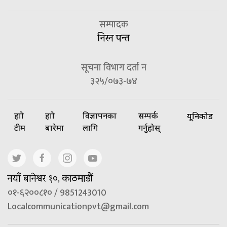
सम्पादक
निरन पन्त
सूचना विभाग दर्ता न
३२५/०७३-७४
हाम्रो
हाम्रो
विज्ञापनका
सम्पर्क
यूनिकोड
टीम
बारेमा
लागि
गर्नुहोस्
नयाँ बानेश्वर १०, काठमाडौं
०१-६२००८१० / 9851243010
Localcommunicationpvt@gmail.com