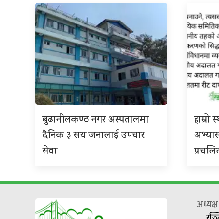
बुढानीलकण्ठ नगर अस्पतालमा
हाम्रो
दैनिक ३ सय जनालाई उपचार
अभ्या
सेवा
प्रचलि
अध्यक्
रञ्