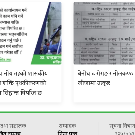
 स्थानीय तहको शासकीय
बेनीघाट रोराङ र नीलकण्ठ
स शक्ति पृथकीकरणको
लीजामा उत्कृष्ट
त सिद्धान्त विपरित छ
ष तथा सञ्चालक
सम्पादक
सूचना विभाग 
३२५/०७३
जित तामाङ
निरन पन्त