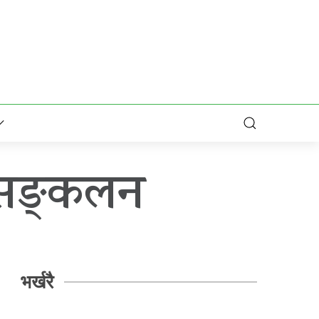
 सङ्कलन
भर्खरै