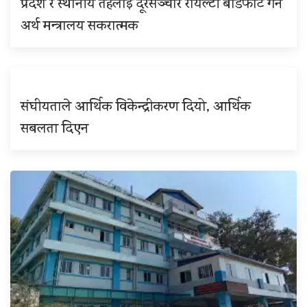
प्रदेश र स्थानीय तहलाई दूरसञ्चार रोयल्टी बाँडफाँट गर्न
अर्थ मन्त्रालय सकरात्मक
संघीयताले आर्थिक विकेन्द्रीकरण दियो, आर्थिक
सबलता दिएन