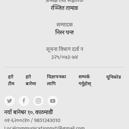
अध्यक्ष तथा सञ्चालक
रञ्जित तामाङ
सम्पादक
निरन पन्त
सूचना विभाग दर्ता न
३२५/०७३-७४
हाम्रो
हाम्रो
विज्ञापनका
सम्पर्क
यूनिकोड
टीम
बारेमा
लागि
गर्नुहोस्
नयाँ बानेश्वर १०, काठमाडौं
०१-६२००८१० / 9851243010
Localcommunicationpvt@gmail.com