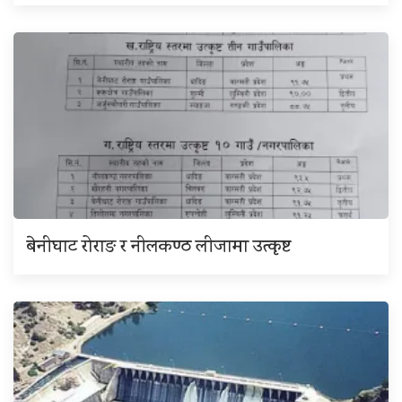
बेनीघाट रोराङ र नीलकण्ठ लीजामा उत्कृष्ट