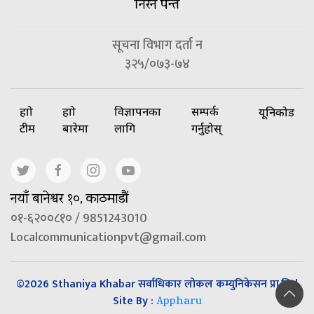
निरन पन्त
सूचना विभाग दर्ता न
३२५/०७३-७४
हाम्रो
हाम्रो
विज्ञापनका
सम्पर्क
यूनिकोड
टीम
बारेमा
लागि
गर्नुहोस्
नयाँ बानेश्वर १०, काठमाडौं
०१-६२००८१० / 9851243010
Localcommunicationpvt@gmail.com
©2026 Sthaniya Khabar सर्वाधिकार लोकल कम्युनिकेसन प्रा.लि |
Site By :
Appharu