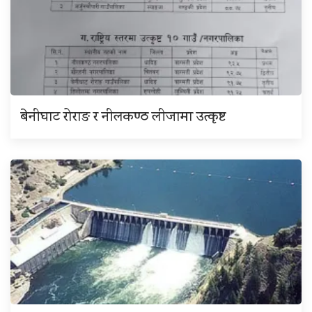
बेनीघाट रोराङ र नीलकण्ठ लीजामा उत्कृष्ट