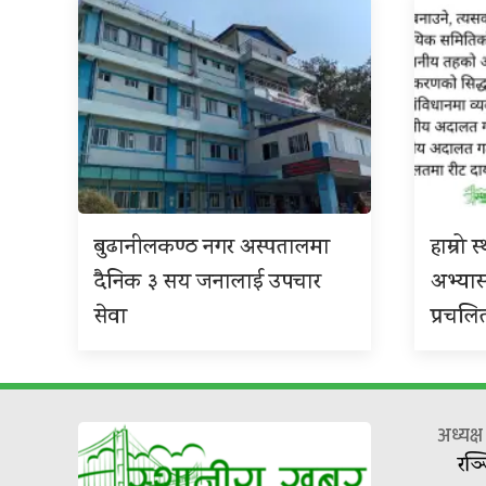
बुढानीलकण्ठ नगर अस्पतालमा
हाम्रो
दैनिक ३ सय जनालाई उपचार
अभ्या
सेवा
प्रचलि
अध्यक्
रञ्