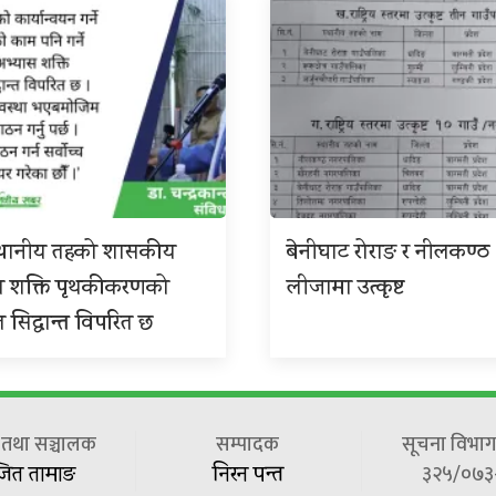
 स्थानीय तहको शासकीय
बेनीघाट रोराङ र नीलकण्ठ
स शक्ति पृथकीकरणको
लीजामा उत्कृष्ट
त सिद्धान्त विपरित छ
ष तथा सञ्चालक
सम्पादक
सूचना विभाग 
३२५/०७३
जित तामाङ
निरन पन्त