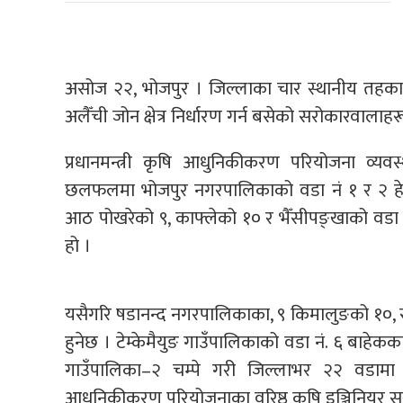
असोज २२, भोजपुर । जिल्लाका चार स्थानीय तहका 
अलैँची जोन क्षेत्र निर्धारण गर्न बसेको सरोकारवालाहर
प्रधानमन्त्री कृषि आधुनिकीकरण परियोजना व्
छलफलमा भोजपुर नगरपालिकाको वडा नं १ र २ हेलौउछ
आठ पोखरेको ९, काफ्लेको १० र भैँसीपङ्खाको वडा नं १
हो ।
यसैगरि षडानन्द नगरपालिकाका, ९ किमालुङको १०, सा
हुनेछ । टेम्केमैयुङ गाउँपालिकाको वडा नं. ६ बाहेक
गाउँपालिका–२ चम्पे गरी जिल्लाभर २२ वडामा अलै
आधुनिकीकरण परियोजनाका वरिष्ठ कृषि इञ्जिनियर 