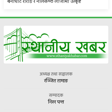
बेनीघाट रोराङ र नीलकण्ठ लीजामा उत्कृष्ट
अध्यक्ष तथा सञ्चालक
रञ्जित तामाङ
सम्पादक
निरन पन्त