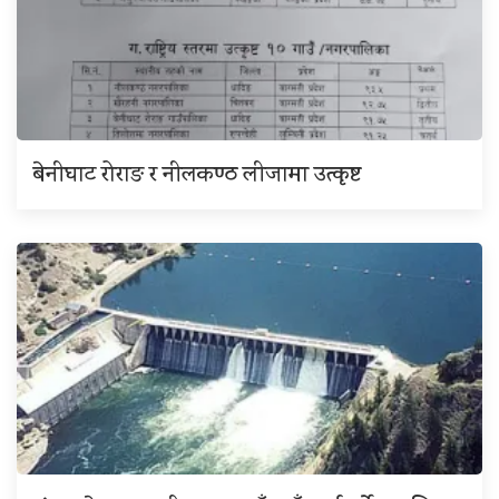
बेनीघाट रोराङ र नीलकण्ठ लीजामा उत्कृष्ट