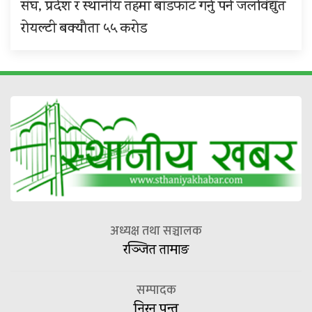
संघ, प्रदेश र स्थानीय तहमा बाँडफाँट गर्नु पर्ने जलविद्युत
रोयल्टी बक्यौता ५५ करोड
अध्यक्ष तथा सञ्चालक
रञ्जित तामाङ
सम्पादक
निरन पन्त