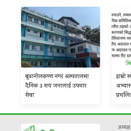
बुढानीलकण्ठ नगर अस्पतालमा
हाम्रो
दैनिक ३ सय जनालाई उपचार
अभ्या
सेवा
प्रचलि
अध्यक्