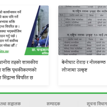
 स्थानीय तहको शासकीय
बेनीघाट रोराङ र नीलकण्ठ
स शक्ति पृथकीकरणको
लीजामा उत्कृष्ट
त सिद्धान्त विपरित छ
ष तथा सञ्चालक
सम्पादक
सूचना विभाग 