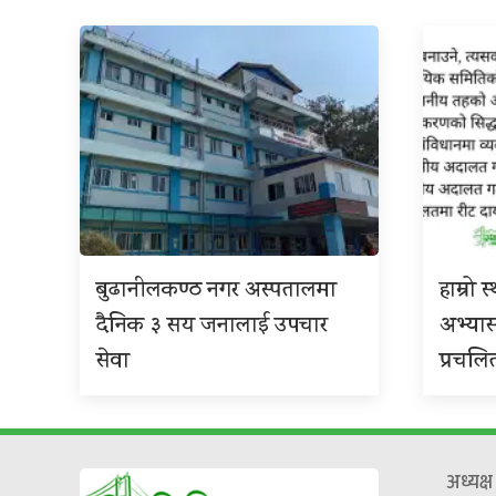
बुढानीलकण्ठ नगर अस्पतालमा
हाम्रो
दैनिक ३ सय जनालाई उपचार
अभ्या
सेवा
प्रचलि
अध्यक्