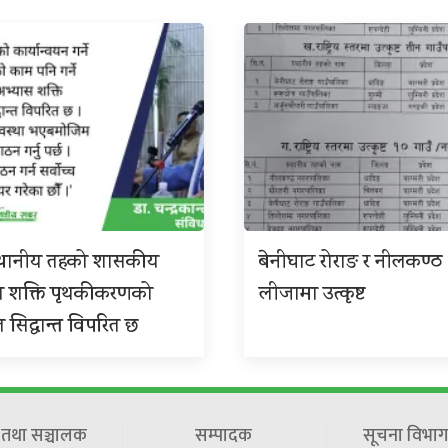
 स्थानीय तहको शासकीय
बेनीघाट रोराङ र नीलकण्ठ
स शक्ति पृथकीकरणको
लीजामा उत्कृष्ट
त सिद्धान्त विपरित छ
ष तथा सञ्चालक
सम्पादक
सूचना विभाग 