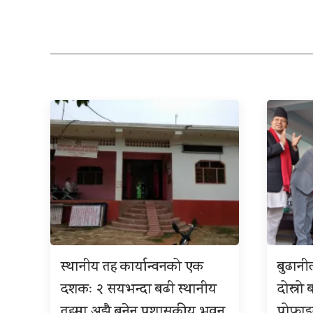
स्थानीय तह कार्यान्वनको एक
बुढान
दशकः २ सयभन्दा बढी स्थानीय
दोस्रो 
तहमा अझै बनेन प्रशासकीय भवन
प्रोफा