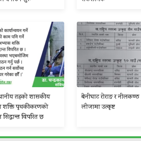
 स्थानीय तहको शासकीय
बेनीघाट रोराङ र नीलकण्ठ
स शक्ति पृथकीकरणको
लीजामा उत्कृष्ट
त सिद्धान्त विपरित छ