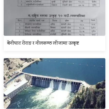
बेनीघाट रोराङ र नीलकण्ठ लीजामा उत्कृष्ट