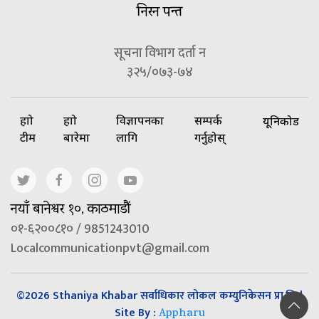
निरन पन्त
सूचना विभाग दर्ता न
३२५/०७३-७४
हाम्रो
हाम्रो
विज्ञापनका
सम्पर्क
यूनिकोड
टीम
बारेमा
लागि
गर्नुहोस्
नयाँ बानेश्वर १०, काठमाडौं
०१-६२००८१० / 9851243010
Localcommunicationpvt@gmail.com
©2026 Sthaniya Khabar सर्वाधिकार लोकल कम्युनिकेसन प्रा.लि |
Site By :
Appharu