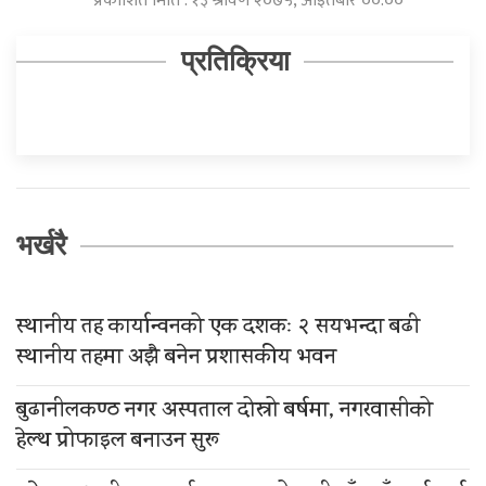
प्रकाशित मिति : १३ श्रावण २०७५, आइतबार ००:००
प्रतिक्रिया
भर्खरै
स्थानीय तह कार्यान्वनको एक दशकः २ सयभन्दा बढी
स्थानीय तहमा अझै बनेन प्रशासकीय भवन
बुढानीलकण्ठ नगर अस्पताल दोस्रो बर्षमा, नगरवासीको
हेल्थ प्रोफाइल बनाउन सुरू