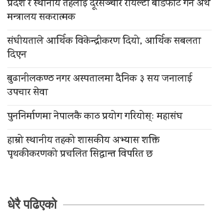
प्रदेश र स्थानीय तहलाई दूरसञ्चार रोयल्टी बाँडफाँट गर्न अर्थ
मन्त्रालय सकरात्मक
संघीयताले आर्थिक विकेन्द्रीकरण दियो, आर्थिक सबलता
दिएन
बुढानीलकण्ठ नगर अस्पतालमा दैनिक ३ सय जनालाई
उपचार सेवा
पुननिर्माणमा नेपालकै काठ प्रयोग गरियोस्ः महासंघ
हाम्रो स्थानीय तहको शासकीय अभ्यास शक्ति
पृथकीकरणको प्रचलित सिद्धान्त विपरित छ
धेरै पढिएको