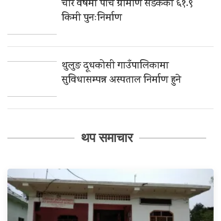
चार वर्षमा पाँच ग्रामीण सडकको ६१.९
किमी पुनःनिर्माण
थुलुङ दूधकोसी गाउँपालिकामा
सुविधासम्पन्न अस्पताल निर्माण हुने
थप समाचार