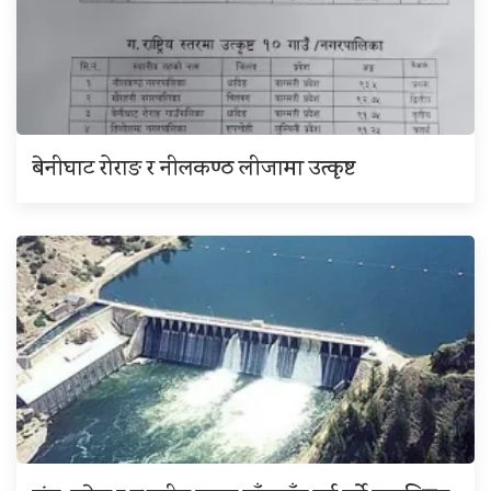
बेनीघाट रोराङ र नीलकण्ठ लीजामा उत्कृष्ट