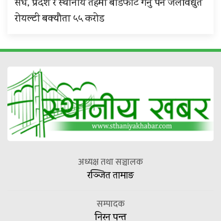
संघ, प्रदेश र स्थानीय तहमा बाँडफाँट गर्नु पर्ने जलविद्युत
रोयल्टी बक्यौता ५५ करोड
अध्यक्ष तथा सञ्चालक
रञ्जित तामाङ
सम्पादक
निरन पन्त