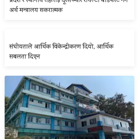
प्रदेश र स्थानीय तहलाई दूरसञ्चार रोयल्टी बाँडफाँट गर्न
अर्थ मन्त्रालय सकरात्मक
संघीयताले आर्थिक विकेन्द्रीकरण दियो, आर्थिक
सबलता दिएन