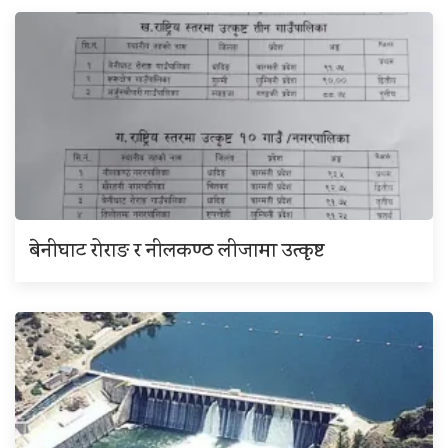
बेनीघाट रोराङ र नीलकण्ठ लीजामा उत्कृष्ट