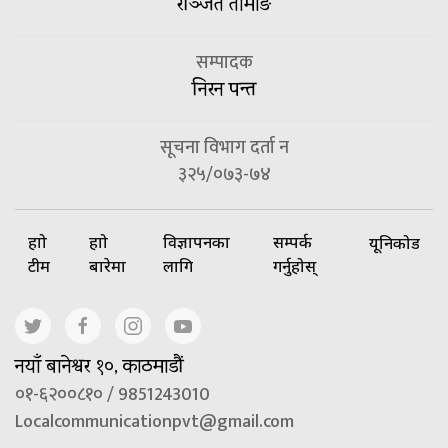
रञ्जित तामाङ
सम्पादक
निरन पन्त
सूचना विभाग दर्ता न
३२५/०७३-७४
हाम्रो
हाम्रो
विज्ञापनका
सम्पर्क
यूनिकोड
टीम
बारेमा
लागि
गर्नुहोस्
नयाँ बानेश्वर १०, काठमाडौं
०१-६२००८१० / 9851243010
Localcommunicationpvt@gmail.com