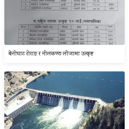
बेनीघाट रोराङ र नीलकण्ठ लीजामा उत्कृष्ट