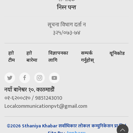
निरन पन्त
सूचना विभाग दर्ता न
३२५/०७३-७४
हाम्रो
हाम्रो
विज्ञापनका
सम्पर्क
यूनिकोड
टीम
बारेमा
लागि
गर्नुहोस्
नयाँ बानेश्वर १०, काठमाडौं
०१-६२००८१० / 9851243010
Localcommunicationpvt@gmail.com
©2026 Sthaniya Khabar सर्वाधिकार लोकल कम्युनिकेसन प्रा.लि |