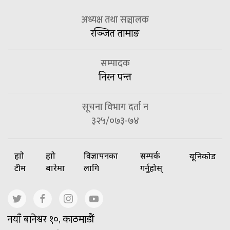
अध्यक्ष तथा सञ्चालक
रञ्जित तामाङ
सम्पादक
निरन पन्त
सूचना विभाग दर्ता न
३२५/०७३-७४
हाम्रो
हाम्रो
विज्ञापनका
सम्पर्क
यूनिकोड
टीम
बारेमा
लागि
गर्नुहोस्
नयाँ बानेश्वर १०, काठमाडौं