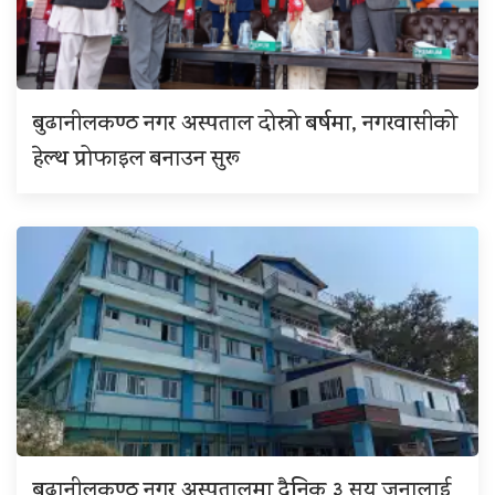
बुढानीलकण्ठ नगर अस्पताल दोस्रो बर्षमा, नगरवासीको
हेल्थ प्रोफाइल बनाउन सुरू
बुढानीलकण्ठ नगर अस्पतालमा दैनिक ३ सय जनालाई