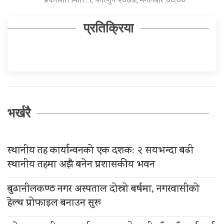
प्रकाशित मिति : ८ फाल्गुन २०७४, मंगलबार ००:००
प्रतिक्रिया
भर्खरै
स्थानीय तह कार्यान्वनको एक दशकः २ सयभन्दा बढी
स्थानीय तहमा अझै बनेन प्रशासकीय भवन
बुढानीलकण्ठ नगर अस्पताल दोस्रो बर्षमा, नगरवासीको
हेल्थ प्रोफाइल बनाउन सुरू