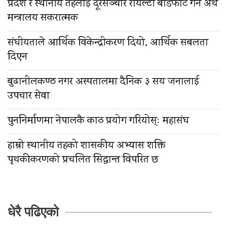
प्रदेश र स्थानीय तहलाई दूरसञ्चार रोयल्टी बाँडफाँट गर्न अर्थ
मन्त्रालय सकरात्मक
संघीयताले आर्थिक विकेन्द्रीकरण दियो, आर्थिक सबलता
दिएन
बुढानीलकण्ठ नगर अस्पतालमा दैनिक ३ सय जनालाई
उपचार सेवा
पुननिर्माणमा नेपालकै काठ प्रयोग गरियोस्ः महासंघ
हाम्रो स्थानीय तहको शासकीय अभ्यास शक्ति
पृथकीकरणको प्रचलित सिद्धान्त विपरित छ
धेरै पढिएको