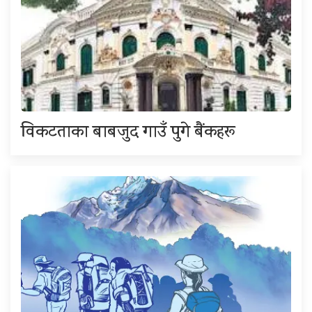
विकटताका बाबजुद गाउँ पुगे बैंकहरू