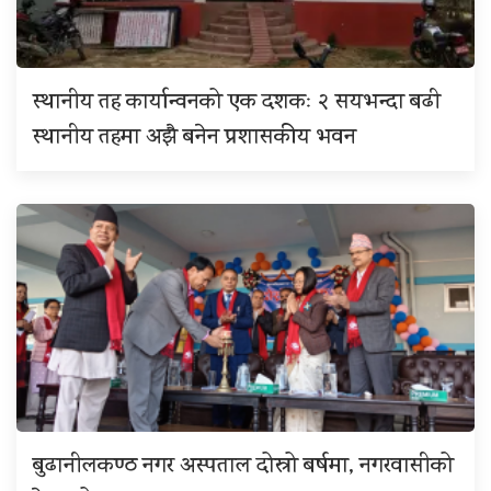
स्थानीय तह कार्यान्वनको एक दशकः २ सयभन्दा बढी
स्थानीय तहमा अझै बनेन प्रशासकीय भवन
बुढानीलकण्ठ नगर अस्पताल दोस्रो बर्षमा, नगरवासीको