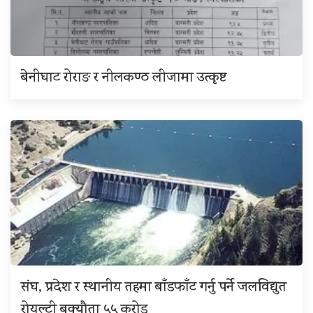
बेनीघाट रोराङ र नीलकण्ठ लीजामा उत्कृष्ट
संघ, प्रदेश र स्थानीय तहमा बाँडफाँट गर्नु पर्ने जलविद्युत
रोयल्टी बक्यौता ५५ करोड