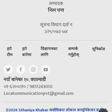
सम्पादक
निरन पन्त
सूचना विभाग दर्ता न
३२५/०७३-७४
हाम्रो
हाम्रो
विज्ञापनका
सम्पर्क
यूनिकोड
टीम
बारेमा
लागि
गर्नुहोस्
नयाँ बानेश्वर १०, काठमाडौं
०१-६२००८१० / 9851243010
Localcommunicationpvt@gmail.com
©2026 Sthaniya Khabar सर्वाधिकार लोकल कम्युनिकेसन प्रा.लि |