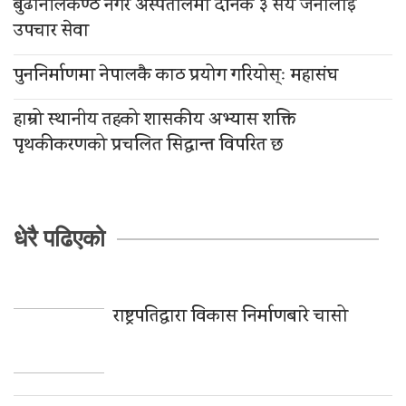
बुढानीलकण्ठ नगर अस्पतालमा दैनिक ३ सय जनालाई
उपचार सेवा
पुननिर्माणमा नेपालकै काठ प्रयोग गरियोस्ः महासंघ
हाम्रो स्थानीय तहको शासकीय अभ्यास शक्ति
पृथकीकरणको प्रचलित सिद्धान्त विपरित छ
धेरै पढिएको
राष्ट्रपतिद्वारा विकास निर्माणबारे चासो