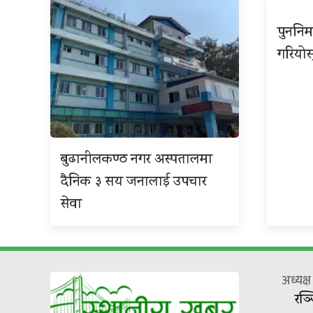
पुननिर
गरियोस
बुढानीलकण्ठ नगर अस्पतालमा
दैनिक ३ सय जनालाई उपचार
सेवा
अध्यक्
रञ्