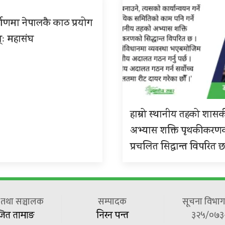
्माणमा नेपालकै काठ प्रयोग
्ः महासंघ
हाम्रो स्थानीय तहको शास
अभ्यास शक्ति पृथकीकरण
प्रचलित सिद्धान्त विपरित 
ष तथा सञ्चालक
सम्पादक
सूचना विभाग 
३२५/०७३
जित तामाङ
निरन पन्त