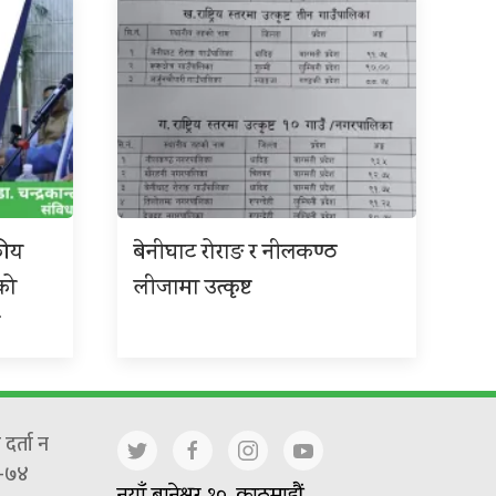
कीय
बेनीघाट रोराङ र नीलकण्ठ
को
लीजामा उत्कृष्ट
छ
दर्ता न
-७४