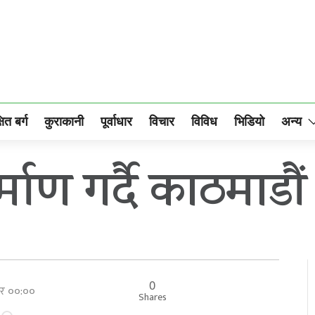
षित बर्ग
कुराकानी
पूर्वाधार
विचार
विविध
भिडियो
अन्य
माण गर्दै काठमाडौ
0
बार ००:००
Shares