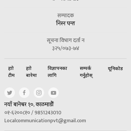
सम्पादक
निरन पन्त
सूचना विभाग दर्ता न
३२५/०७३-७४
हाम्रो
हाम्रो
विज्ञापनका
सम्पर्क
यूनिकोड
टीम
बारेमा
लागि
गर्नुहोस्
नयाँ बानेश्वर १०, काठमाडौं
०१-६२००८१० / 9851243010
Localcommunicationpvt@gmail.com