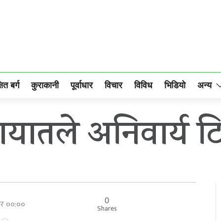
षित बर्ग
कुराकानी
पूर्वाधार
विचार
विविध
भिडियो
अन्य
यातले अनिवार्य टिक
0
ार ००:००
Shares