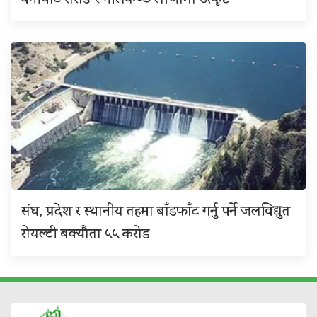
बेनीघाट रोराङ र नीलकण्ठ लीजामा उत्कृष्ट
संघ, प्रदेश र स्थानीय तहमा बाँडफाँट गर्नु पर्ने जलविद्युत
रोयल्टी बक्यौता ५५ करोड